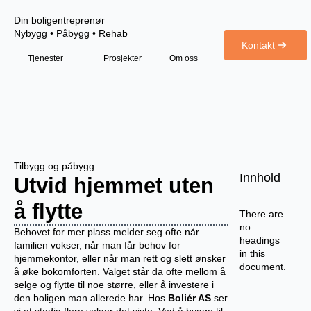
Din boligentreprenør
Nybygg • Påbygg • Rehab
Kontakt
Tjenester
Prosjekter
Om oss
Tilbygg og påbygg
Innhold
Utvid hjemmet uten
å flytte
There are
no
Behovet for mer plass melder seg ofte når
headings
familien vokser, når man får behov for
in this
hjemmekontor, eller når man rett og slett ønsker
document.
å øke bokomforten. Valget står da ofte mellom å
selge og flytte til noe større, eller å investere i
den boligen man allerede har. Hos
Boliér AS
ser