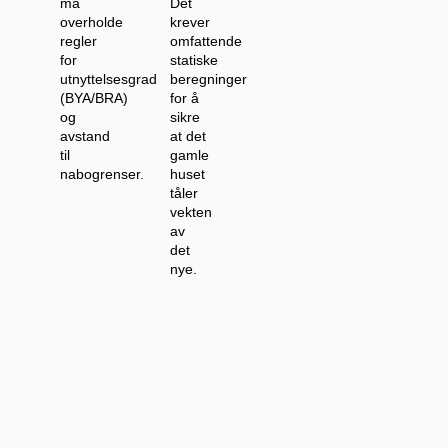
må
Det
overholde
krever
regler
omfattende
for
statiske
utnyttelsesgrad
beregninger
(BYA/BRA)
for å
og
sikre
avstand
at det
til
gamle
nabogrenser.
huset
tåler
vekten
av
det
nye.