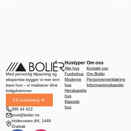
Hustyper
Om oss
Alle hus
Kontakt oss
Funkishus
Om Boliér
Med personlig tilpasning og
Moderne
Personvernerklæring
ekspertise bygger vi mer enn
hus
Informasjonskapsler
bare hus – vi realiserer dine
Herskapelig
boligdrømmer.
hus
Få huskatalog
Klassisk
hus
995 44 422
post@bolier.no
Holterveien 4H, 1448
Drøbak