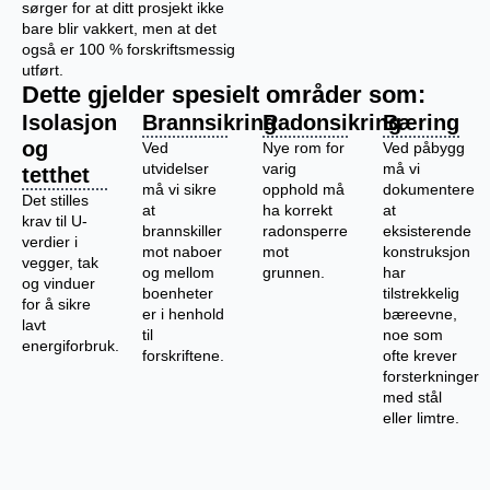
sørger for at ditt prosjekt ikke
bare blir vakkert, men at det
også er 100 % forskriftsmessig
utført.
Dette gjelder spesielt områder som:
Isolasjon
Brannsikring
Radonsikring
Bæring
og
Ved
Nye rom for
Ved påbygg
utvidelser
varig
må vi
tetthet
må vi sikre
opphold må
dokumentere
Det stilles
at
ha korrekt
at
krav til U-
brannskiller
radonsperre
eksisterende
verdier i
mot naboer
mot
konstruksjon
vegger, tak
og mellom
grunnen.
har
og vinduer
boenheter
tilstrekkelig
for å sikre
er i henhold
bæreevne,
lavt
til
noe som
energiforbruk.
forskriftene.
ofte krever
forsterkninger
med stål
eller limtre.