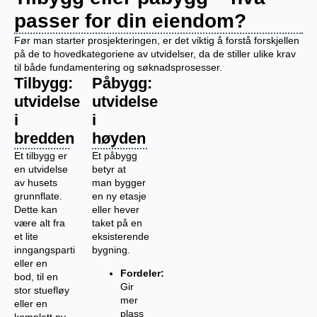
passer for din eiendom?
Før man starter prosjekteringen, er det viktig å forstå forskjellen
på de to hovedkategoriene av utvidelser, da de stiller ulike krav
til både fundamentering og søknadsprosesser.
Tilbygg:
Påbygg:
utvidelse
utvidelse
i
i
bredden
høyden
Et tilbygg er
Et påbygg
en utvidelse
betyr at
av husets
man bygger
grunnflate.
en ny etasje
Dette kan
eller hever
være alt fra
taket på en
et lite
eksisterende
inngangsparti
bygning.
eller en
Fordeler:
bod, til en
Gir
stor stuefløy
mer
eller en
plass