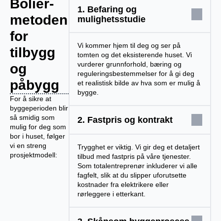
Boliér-
1. Befaring og
metoden
mulighetsstudie
for
Vi kommer hjem til deg og ser på
tilbygg
tomten og det eksisterende huset. Vi
vurderer grunnforhold, bæring og
og
reguleringsbestemmelser for å gi deg
påbygg
et realistisk bilde av hva som er mulig å
bygge.
For å sikre at
byggeperioden blir
så smidig som
2. Fastpris og kontrakt
mulig for deg som
bor i huset, følger
vi en streng
Trygghet er viktig. Vi gir deg et detaljert
prosjektmodell:
tilbud med fastpris på våre tjenester.
Som totalentreprenør inkluderer vi alle
fagfelt, slik at du slipper uforutsette
kostnader fra elektrikere eller
rørleggere i etterkant.