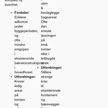
komplett ny
uten
boenhet.
å
Fordeler:
beslaglegge
Enklere
hageareal.
adkomst
Ofte
under
den
byggeperioden,
eneste
og
løsningen
ofte
på
mindre
små
inngripen
tomter
i
eller i
eksisterende
tettbygde
bærekonstruksjoner
strøk.
i
Utfordringer:
hovedhuset.
Stillere
Utfordringer:
strenge
Krever
krav
ledig
til
areal
eksisterende
på
fundament
tomten
og
og
bærevegger.