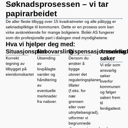
Søknadsprosessen – vi tar
papirarbeidet
De aller fleste tilbygg over 15 kvadratmeter og alle påbygg er
søknadspliktige til kommunen. Dette er en prosess som kan
virke avskrekkende for mange boligeiere. Boliér AS fungerer
som din profesjonelle part i dialogen med myndighetene.
Hva vi hjelper deg med:
Situasjonsplan
Nabovarsling
Dispensasjonssøknad
Ansvarlig
søker
Korrekt
Utsending
Dersom du
tegning av
av
ønsker å
Vi står som
tilbygget på
lovpålagte
bygge
ansvarlig
eiendomskartet
varsler og
utover det
søker
håndtering
reguleringsplanen
overfor
av
tillater
kommunen
eventuelle
(f.eks. for
og følger
merknader
nær
saken frem
fra naboer.
grensen
til
eller over
ferdigattest.
utnyttelsesgrad),
utformer vi
begrunnede