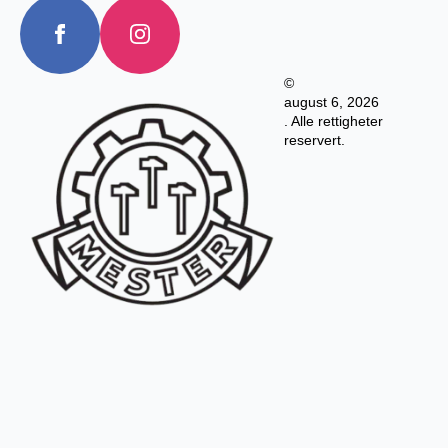
©
august 6, 2026
. Alle rettigheter
reservert.