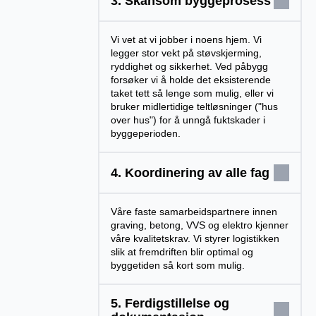
3. Skånsom byggeprosess
Vi vet at vi jobber i noens hjem. Vi
legger stor vekt på støvskjerming,
ryddighet og sikkerhet. Ved påbygg
forsøker vi å holde det eksisterende
taket tett så lenge som mulig, eller vi
bruker midlertidige teltløsninger ("hus
over hus") for å unngå fuktskader i
byggeperioden.
4. Koordinering av alle fag
Våre faste samarbeidspartnere innen
graving, betong, VVS og elektro kjenner
våre kvalitetskrav. Vi styrer logistikken
slik at fremdriften blir optimal og
byggetiden så kort som mulig.
5. Ferdigstillelse og