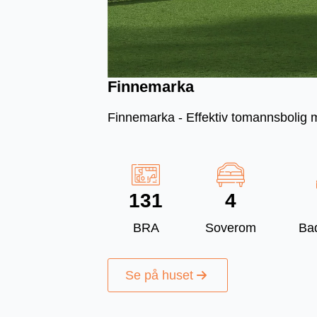
Finnemarka
Finnemarka - Effektiv tomannsbolig 
131
4
BRA
Soverom
Ba
Se på huset