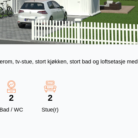
erom, tv-stue, stort kjøkken, stort bad og loftsetasje me
2
2
Bad / WC
Stue(r)