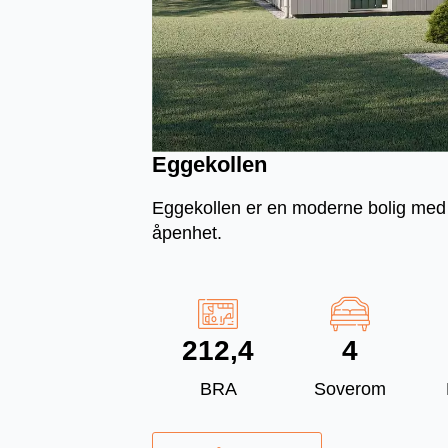
Eggekollen
Eggekollen er en moderne bolig med k
åpenhet.
212,4
4
BRA
Soverom